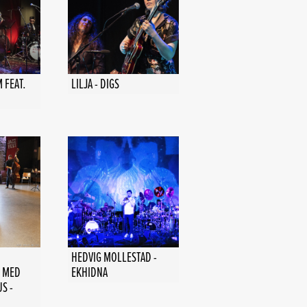
 FEAT.
LILJA - DIGS
HEDVIG MOLLESTAD -
 MED
EKHIDNA
S -