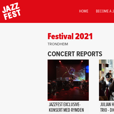
MAIN
HOME
BECOME A J
NAVIGATION
Skip
to
Festival 2021
main
content
TRONDHEIM
CONCERT REPORTS
JAZZFEST EXCLUSIVE-
JULIAN 
KONSERT MED RYMDEN
TRIO - D