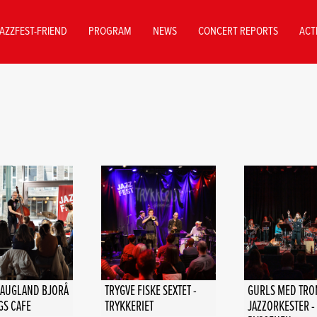
AZZFEST-FRIEND
PROGRAM
NEWS
CONCERT REPORTS
ACT
HAUGLAND BJORÅ
TRYGVE FISKE SEXTET -
GURLS MED TR
IGS CAFE
TRYKKERIET
JAZZORKESTER -