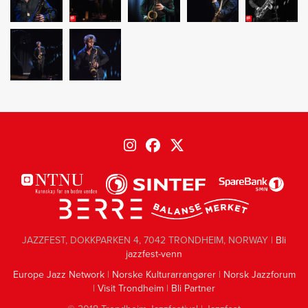
JAZZFEST, DOKKPARKEN 4, 7042 TRONDHEIM, NORWAY |
Bli
jazzfest-venn
Europe Jazz Network
|
Norske Kulturarrangører
|
Norsk Jazzforum
|
Visit Trondheim
|
Bli Partner