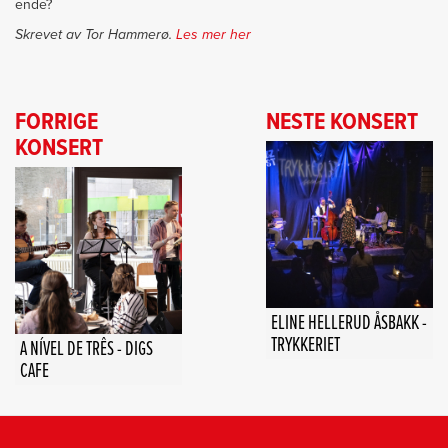
ende?
Skrevet av Tor Hammerø.
Les mer her
FORRIGE
NESTE KONSERT
KONSERT
ELINE HELLERUD ÅSBAKK -
TRYKKERIET
A NÍVEL DE TRÊS - DIGS
CAFE