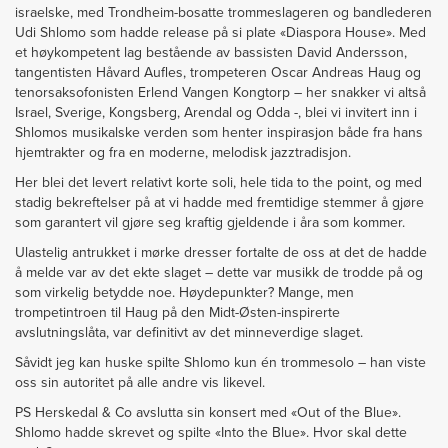
israelske, med Trondheim-bosatte trommeslageren og bandlederen
Udi Shlomo som hadde release på si plate «Diaspora House». Med
et høykompetent lag bestående av bassisten David Andersson,
tangentisten Håvard Aufles, trompeteren Oscar Andreas Haug og
tenorsaksofonisten Erlend Vangen Kongtorp – her snakker vi altså
Israel, Sverige, Kongsberg, Arendal og Odda -, blei vi invitert inn i
Shlomos musikalske verden som henter inspirasjon både fra hans
hjemtrakter og fra en moderne, melodisk jazztradisjon.
Her blei det levert relativt korte soli, hele tida to the point, og med
stadig bekreftelser på at vi hadde med fremtidige stemmer å gjøre
som garantert vil gjøre seg kraftig gjeldende i åra som kommer.
Ulastelig antrukket i mørke dresser fortalte de oss at det de hadde
å melde var av det ekte slaget – dette var musikk de trodde på og
som virkelig betydde noe. Høydepunkter? Mange, men
trompetintroen til Haug på den Midt-Østen-inspirerte
avslutningslåta, var definitivt av det minneverdige slaget.
Såvidt jeg kan huske spilte Shlomo kun én trommesolo – han viste
oss sin autoritet på alle andre vis likevel.
PS Herskedal & Co avslutta sin konsert med «Out of the Blue».
Shlomo hadde skrevet og spilte «Into the Blue». Hvor skal dette