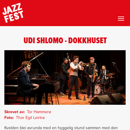
Toggl
Hopp
til
UDI SHLOMO - DOKKHUSET
hovedinnhold
Skrevet av
Tor Hammerø
Foto
Thor Egil Leirtrø
Kvelden blei avrunda med en hyggelig stund sammen med den