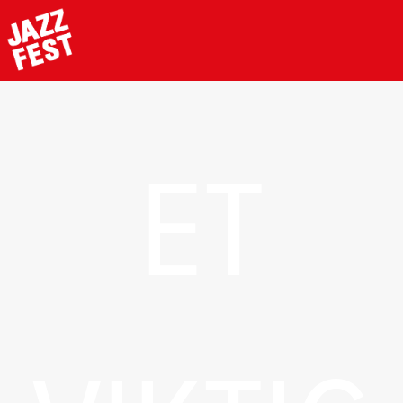
Hopp
til
hovedinnhold
ET