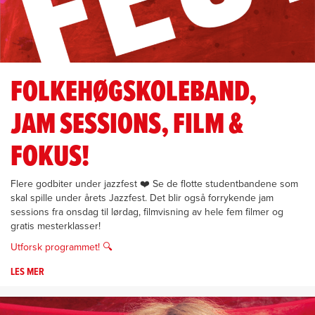
FOLKEHØGSKOLEBAND,
JAM SESSIONS, FILM &
FOKUS!
Flere godbiter under jazzfest
❤️
Se de flotte studentbandene som
skal spille under årets Jazzfest. Det blir også forrykende jam
sessions fra onsdag til lørdag, filmvisning av hele fem filmer og
gratis mesterklasser!
Utforsk programmet! 🔍
LES MER
OM
FOLKEHØGSKOLEBAND,
JAM
SESSIONS,