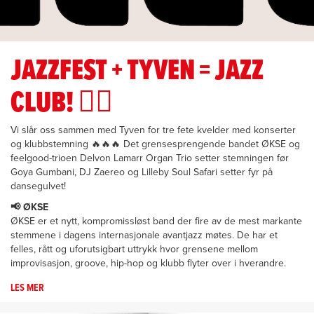
JAZZFEST + TYVEN = JAZZ
CLUB! ❤️‍🔥
Vi slår oss sammen med Tyven for tre fete kvelder med konserter
og klubbstemning 🔥🔥🔥 Det grensesprengende bandet ØKSE og
feelgood-trioen Delvon Lamarr Organ Trio setter stemningen før
Goya Gumbani, DJ Zaereo og Lilleby Soul Safari setter fyr på
dansegulvet!
📢 ØKSE
ØKSE er et nytt, kompromissløst band der fire av de mest markante
stemmene i dagens internasjonale avantjazz møtes. De har et
felles, rått og uforutsigbart uttrykk hvor grensene mellom
improvisasjon, groove, hip-hop og klubb flyter over i hverandre.
LES MER
OM
JAZZFEST