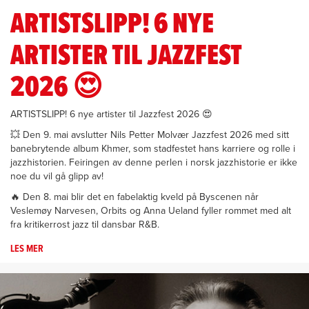
ARTISTSLIPP! 6 NYE
ARTISTER TIL JAZZFEST
2026 😍
ARTISTSLIPP! 6 nye artister til Jazzfest 2026 😍
💥 Den 9. mai avslutter Nils Petter Molvær Jazzfest 2026 med sitt
banebrytende album Khmer, som stadfestet hans karriere og rolle i
jazzhistorien. Feiringen av denne perlen i norsk jazzhistorie er ikke
noe du vil gå glipp av!
🔥 Den 8. mai blir det en fabelaktig kveld på Byscenen når
Veslemøy Narvesen, Orbits og Anna Ueland fyller rommet med alt
fra kritikerrost jazz til dansbar R&B.
LES MER
OM
ARTISTSLIPP!
6
NYE
ARTISTER