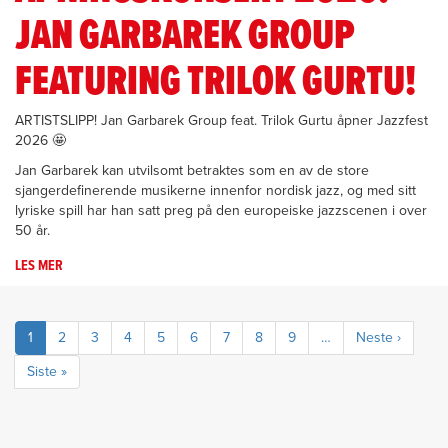
JAN GARBAREK GROUP
FEATURING TRILOK GURTU!
ARTISTSLIPP! Jan Garbarek Group feat. Trilok Gurtu åpner Jazzfest
2026 🤩
Jan Garbarek kan utvilsomt betraktes som en av de store
sjangerdefinerende musikerne innenfor nordisk jazz, og med sitt
lyriske spill har han satt preg på den europeiske jazzscenen i over
50 år.
LES MER
OM
ÅPNINGSKONSERT
2026:
Sider
JAN
Nåværende
1
Page
2
Page
3
Page
4
Page
5
Page
6
Page
7
Page
8
Page
9
…
Neste
Neste ›
GARBAREK
side
side
GROUP
Siste
Siste »
FEATURING
side
TRILOK
GURTU!