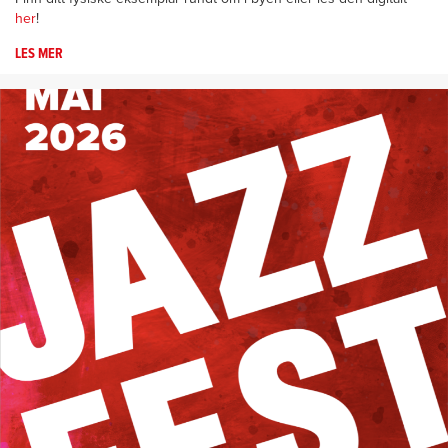
her
!
LES MER
OM
FESTIVALAVISA
ER
HER!