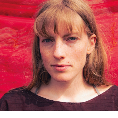
FILM
&
FOKUS!