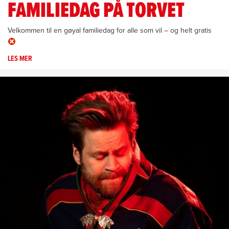
FAMILIEDAG PÅ TORVET
Velkommen til en gøyal familiedag for alle som vil – og helt gratis
LES MER
OM
JOYN-
IN!
GRATIS
FAMILIEDAG
PÅ
TORVET