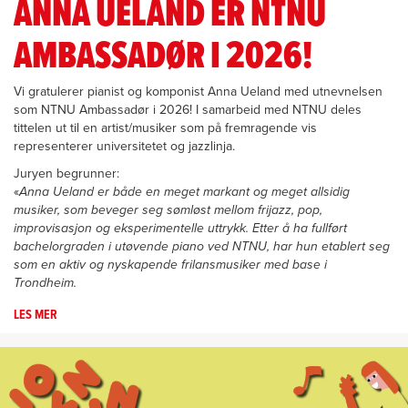
ANNA UELAND ER NTNU
AMBASSADØR I 2026!
Vi gratulerer pianist og komponist Anna Ueland med utnevnelsen
som NTNU Ambassadør i 2026! I samarbeid med NTNU deles
tittelen ut til en artist/musiker som på fremragende vis
representerer universitetet og jazzlinja.
Juryen begrunner:
«
Anna Ueland er både en meget markant og meget allsidig
musiker, som beveger seg sømløst mellom frijazz, pop,
improvisasjon og eksperimentelle uttrykk. Etter å ha fullført
bachelorgraden i utøvende piano ved NTNU, har hun etablert seg
som en aktiv og nyskapende frilansmusiker med base i
Trondheim.
LES MER
OM
ANNA
UELAND
ER
NTNU
AMBASSADØR