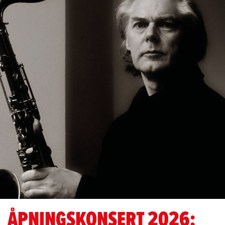
TIL
JAZZFEST
2026
😍
ÅPNINGSKONSERT 2026: