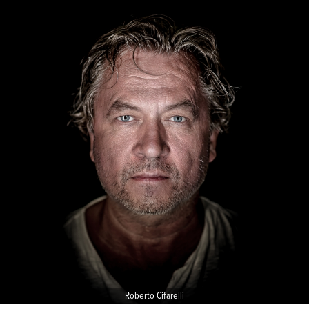
NYE
KONSERTER
TIL
DOKKHUSET!
💥
Roberto Cifarelli