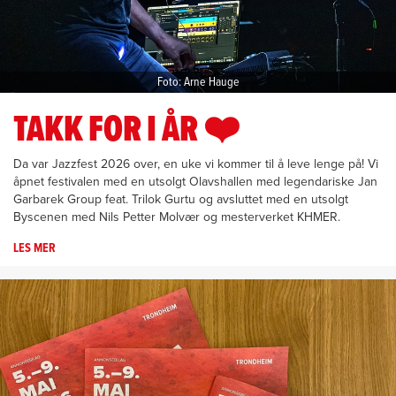
Foto: Arne Hauge
TAKK FOR I ÅR ❤️
Da var Jazzfest 2026 over, en uke vi kommer til å leve lenge på! Vi
åpnet festivalen med en utsolgt Olavshallen med legendariske Jan
Garbarek Group feat. Trilok Gurtu og avsluttet med en utsolgt
Byscenen med Nils Petter Molvær og mesterverket KHMER.
LES MER
OM
TAKK
FOR
I
ÅR
❤️