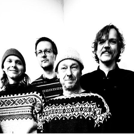
+
TYVEN
=
JAZZ
CLUB!
❤️‍🔥