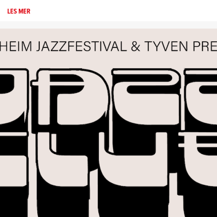
LES MER
OM
ARTISTSLIPP!
FEM
NYE
ARTISTER
TIL
JAZZFEST!