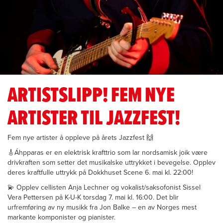
ARTISTSLIPP! FEM NYE
ARTISTER TIL JAZZFEST!
Fem nye artister å oppleve på årets Jazzfest 🙌
🎸Áhpparas er en elektrisk krafttrio som lar nordsamisk joik være
drivkraften som setter det musikalske uttrykket i bevegelse. Opplev
deres kraftfulle uttrykk på Dokkhuset Scene 6. mai kl. 22:00!
💫 Opplev cellisten Anja Lechner og vokalist/saksofonist Sissel
Vera Pettersen på K-U-K torsdag 7. mai kl. 16:00. Det blir
urfremføring av ny musikk fra Jon Balke – en av Norges mest
markante komponister og pianister.