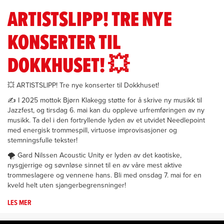
ARTISTSLIPP! TRE NYE
KONSERTER TIL
DOKKHUSET! 💥
💥 ARTISTSLIPP! Tre nye konserter til Dokkhuset!
✍️ I 2025 mottok Bjørn Klakegg støtte for å skrive ny musikk til
Jazzfest, og tirsdag 6. mai kan du oppleve urfremføringen av ny
musikk. Ta del i den fortryllende lyden av et utvidet Needlepoint
med energisk trommespill, virtuose improvisasjoner og
stemningsfulle tekster!
🌪️ Gard Nilssen Acoustic Unity er lyden av det kaotiske,
nysgjerrige og søvnløse sinnet til en av våre mest aktive
trommeslagere og vennene hans. Bli med onsdag 7. mai for en
kveld helt uten sjangerbegrensninger!
LES MER
OM
ARTISTSLIPP!
TRE