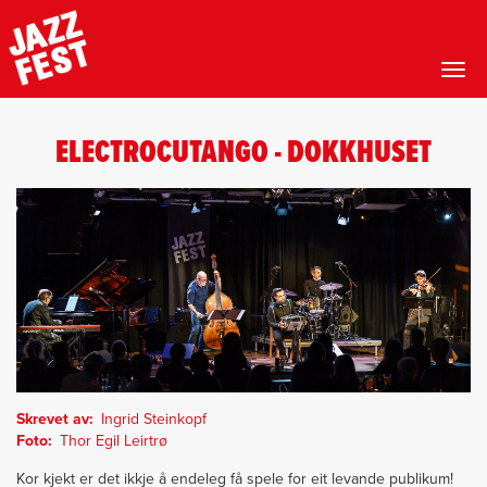
Toggl
Hopp
til
ELECTROCUTANGO - DOKKHUSET
hovedinnhold
Skrevet av
Ingrid Steinkopf
Foto
Thor Egil Leirtrø
Kor kjekt er det ikkje å endeleg få spele for eit levande publikum!