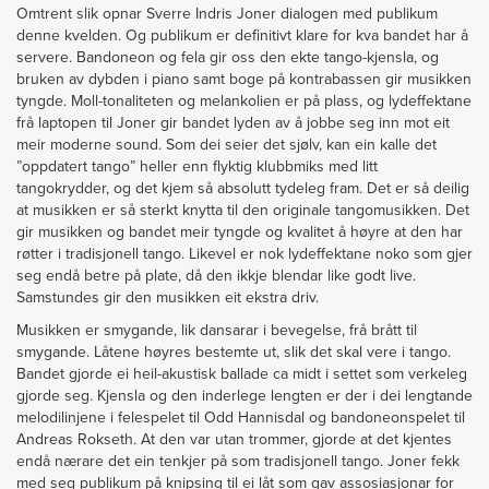
Omtrent slik opnar Sverre Indris Joner dialogen med publikum
denne kvelden. Og publikum er definitivt klare for kva bandet har å
servere. Bandoneon og fela gir oss den ekte tango-kjensla, og
bruken av dybden i piano samt boge på kontrabassen gir musikken
tyngde. Moll-tonaliteten og melankolien er på plass, og lydeffektane
frå laptopen til Joner gir bandet lyden av å jobbe seg inn mot eit
meir moderne sound. Som dei seier det sjølv, kan ein kalle det
”oppdatert tango” heller enn flyktig klubbmiks med litt
tangokrydder, og det kjem så absolutt tydeleg fram. Det er så deilig
at musikken er så sterkt knytta til den originale tangomusikken. Det
gir musikken og bandet meir tyngde og kvalitet å høyre at den har
røtter i tradisjonell tango. Likevel er nok lydeffektane noko som gjer
seg endå betre på plate, då den ikkje blendar like godt live.
Samstundes gir den musikken eit ekstra driv.
Musikken er smygande, lik dansarar i bevegelse, frå brått til
smygande. Låtene høyres bestemte ut, slik det skal vere i tango.
Bandet gjorde ei heil-akustisk ballade ca midt i settet som verkeleg
gjorde seg. Kjensla og den inderlege lengten er der i dei lengtande
melodilinjene i felespelet til Odd Hannisdal og bandoneonspelet til
Andreas Rokseth. At den var utan trommer, gjorde at det kjentes
endå nærare det ein tenkjer på som tradisjonell tango. Joner fekk
med seg publikum på knipsing til ei låt som gav assosiasjonar for