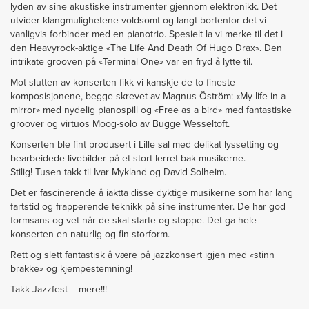
lyden av sine akustiske instrumenter gjennom elektronikk. Det
utvider klangmulighetene voldsomt og langt bortenfor det vi
vanligvis forbinder med en pianotrio. Spesielt la vi merke til det i
den Heavyrock-aktige «The Life And Death Of Hugo Drax». Den
intrikate grooven på «Terminal One» var en fryd å lytte til.
Mot slutten av konserten fikk vi kanskje de to fineste
komposisjonene, begge skrevet av Magnus Öström: «My life in a
mirror» med nydelig pianospill og «Free as a bird» med fantastiske
groover og virtuos Moog-solo av Bugge Wesseltoft.
Konserten ble fint produsert i Lille sal med delikat lyssetting og
bearbeidede livebilder på et stort lerret bak musikerne.
Stilig! Tusen takk til Ivar Mykland og David Solheim.
Det er fascinerende å iaktta disse dyktige musikerne som har lang
fartstid og frapperende teknikk på sine instrumenter. De har god
formsans og vet når de skal starte og stoppe. Det ga hele
konserten en naturlig og fin storform.
Rett og slett fantastisk å være på jazzkonsert igjen med «stinn
brakke» og kjempestemning!
Takk Jazzfest – mere!!!