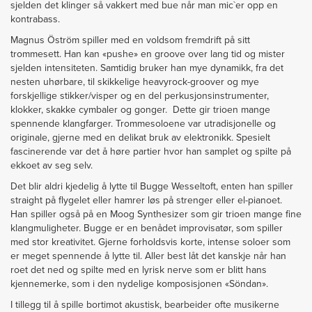
sjelden det klinger så vakkert med bue når man mic`er opp en
kontrabass.
Magnus Öström spiller med en voldsom fremdrift på sitt
trommesett. Han kan «pushe» en groove over lang tid og mister
sjelden intensiteten. Samtidig bruker han mye dynamikk, fra det
nesten uhørbare, til skikkelige heavyrock-groover og mye
forskjellige stikker/visper og en del perkusjonsinstrumenter,
klokker, skakke cymbaler og gonger. Dette gir trioen mange
spennende klangfarger. Trommesoloene var utradisjonelle og
originale, gjerne med en delikat bruk av elektronikk. Spesielt
fascinerende var det å høre partier hvor han samplet og spilte på
ekkoet av seg selv.
Det blir aldri kjedelig å lytte til Bugge Wesseltoft, enten han spiller
straight på flygelet eller hamrer løs på strenger eller el-pianoet.
Han spiller også på en Moog Synthesizer som gir trioen mange fine
klangmuligheter. Bugge er en benådet improvisatør, som spiller
med stor kreativitet. Gjerne forholdsvis korte, intense soloer som
er meget spennende å lytte til. Aller best låt det kanskje når han
roet det ned og spilte med en lyrisk nerve som er blitt hans
kjennemerke, som i den nydelige komposisjonen «Söndan».
I tillegg til å spille bortimot akustisk, bearbeider ofte musikerne