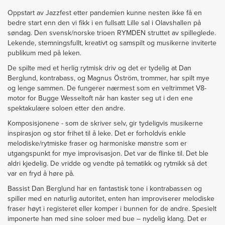
Oppstart av Jazzfest etter pandemien kunne nesten ikke få en
bedre start enn den vi fikk i en fullsatt Lille sal i Olavshallen på
søndag. Den svensk/norske trioen RYMDEN struttet av spilleglede.
Lekende, stemningsfullt, kreativt og samspilt og musikerne inviterte
publikum med på leken.
De spilte med et herlig rytmisk driv og det er tydelig at Dan
Berglund, kontrabass, og Magnus Öström, trommer, har spilt mye
og lenge sammen. De fungerer nærmest som en veltrimmet V8-
motor for Bugge Wesseltoft når han kaster seg ut i den ene
spektakulære soloen etter den andre.
Komposisjonene - som de skriver selv, gir tydeligvis musikerne
inspirasjon og stor frihet til å leke. Det er forholdvis enkle
melodiske/rytmiske fraser og harmoniske mønstre som er
utgangspunkt for mye improvisasjon. Det var de flinke til. Det ble
aldri kjedelig. De vridde og vendte på tematikk og rytmikk så det
var en fryd å høre på.
Bassist Dan Berglund har en fantastisk tone i kontrabassen og
spiller med en naturlig autoritet, enten han improviserer melodiske
fraser høyt i registeret eller komper i bunnen for de andre. Spesielt
imponerte han med sine soloer med bue – nydelig klang. Det er