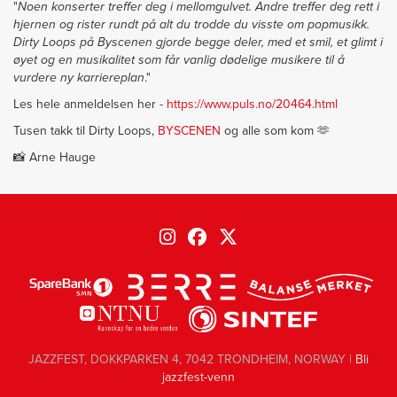
"
Noen konserter treffer deg i mellomgulvet. Andre treffer deg rett i
hjernen og rister rundt på alt du trodde du visste om popmusikk.
Dirty Loops på Byscenen gjorde begge deler, med et smil, et glimt i
øyet og en musikalitet som får vanlig dødelige musikere til å
vurdere ny karriereplan
."
Les hele anmeldelsen her -
https://www.puls.no/20464.html
Tusen takk til Dirty Loops,
BYSCENEN
og alle som kom 🫶
📸 Arne Hauge
JAZZFEST, DOKKPARKEN 4, 7042 TRONDHEIM, NORWAY |
Bli
jazzfest-venn