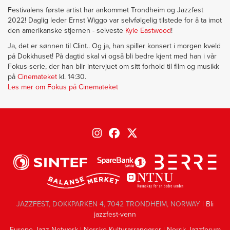
Festivalens første artist har ankommet Trondheim og Jazzfest
2022! Daglig leder Ernst Wiggo var selvfølgelig tilstede for å ta imot
den amerikanske stjernen - selveste
Kyle Eastwood
!
Ja, det er sønnen til Clint.. Og ja, han spiller konsert i morgen kveld
på Dokkhuset! På dagtid skal vi også bli bedre kjent med han i vår
Fokus-serie, der han blir intervjuet om sitt forhold til film og musikk
på
Cinemateket
kl. 14:30.
Les mer om Fokus på Cinemateket
JAZZFEST, DOKKPARKEN 4, 7042 TRONDHEIM, NORWAY |
Bli
jazzfest-venn
Europe Jazz Network
|
Norske Kulturarrangører
|
Norsk Jazzforum