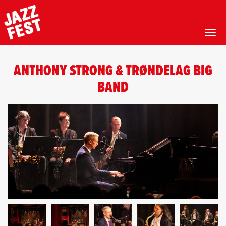
Toggl
Hopp
til
ANTHONY STRONG & TRØNDELAG BIG
hovedinnhold
BAND