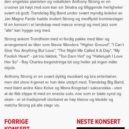
den engelske pianisten og vokalisten Anthony Strong er en
crooner på høyt nivå som kan sin Sinatra og tilliggende herligheter
svært så godt. Trøndelag Big Band under svært myndig ledelse av
Jan Magne Førde hadde invitert Strong og medflydd trommeslager
til en konsert i et landskap med masse energi og med jazz som
"alle" kan hygge seg med.
Strong ankom Trondheim med ei ferdig pakke med låter og
arrangement av låter som Stevie Wonders "Higher Ground", "I Can´t
Give You Anything But Love", "The Night We Called It A Day", "My
Foolish Heart" - på trio faktisk, "Too Darn Hot" og "Hallelujah I Love
Her So" - Ray Charles-begeistringa lot seg heller på ingen måte
skjule.
Anthony Strong er en svært dyktig musikant og bra entertainer,
men det store it-genet er han ikke utstyrt med. Trøndelag Big Band,
med blant andre Kåre Kolve og Mona Krogstad i sakserekka - uten
at de fikk slippe til med en eneste solo, noe som er både synd og
skam - er et tradisjonelt storband av høy klasse og kledde og
matcha Strong på alle slags vis.
FORRIGE
NESTE KONSERT