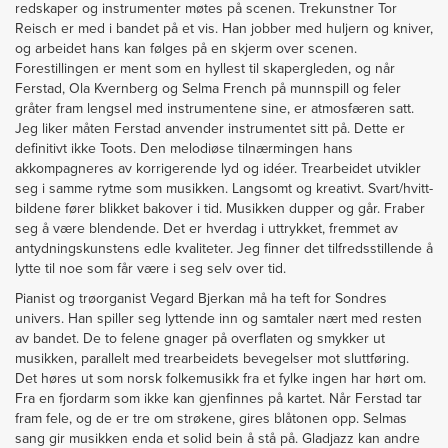
redskaper og instrumenter møtes på scenen. Trekunstner Tor
Reisch er med i bandet på et vis. Han jobber med huljern og kniver,
og arbeidet hans kan følges på en skjerm over scenen.
Forestillingen er ment som en hyllest til skapergleden, og når
Ferstad, Ola Kvernberg og Selma French på munnspill og feler
gråter fram lengsel med instrumentene sine, er atmosfæren satt.
Jeg liker måten Ferstad anvender instrumentet sitt på. Dette er
definitivt ikke Toots. Den melodiøse tilnærmingen hans
akkompagneres av korrigerende lyd og idéer. Trearbeidet utvikler
seg i samme rytme som musikken. Langsomt og kreativt. Svart/hvitt-
bildene fører blikket bakover i tid. Musikken dupper og går. Fraber
seg å være blendende. Det er hverdag i uttrykket, fremmet av
antydningskunstens edle kvaliteter. Jeg finner det tilfredsstillende å
lytte til noe som får være i seg selv over tid.
Pianist og trøorganist Vegard Bjerkan må ha teft for Sondres
univers. Han spiller seg lyttende inn og samtaler nært med resten
av bandet. De to felene gnager på overflaten og smykker ut
musikken, parallelt med trearbeidets bevegelser mot sluttføring.
Det høres ut som norsk folkemusikk fra et fylke ingen har hørt om.
Fra en fjordarm som ikke kan gjenfinnes på kartet. Når Ferstad tar
fram fele, og de er tre om strøkene, gires blåtonen opp. Selmas
sang gir musikken enda et solid bein å stå på. Gladjazz kan andre