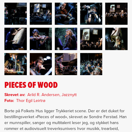
PIECES OF WOOD
Skrevet av
Arild R. Andersen, Jazznytt
Foto
Thor Egil Leirtrø
Borte på Folkets Hus ligger Trykkeriet scene. Der er det duket for
bestillingsverket «Pieces of wood», skrevet av Sondre Ferstad. Han
er munnspiller, sanger og multitalent leser jeg, og stykket hans
rommer et audiovisuelt treverksunivers hvor musikk, trearbeid,