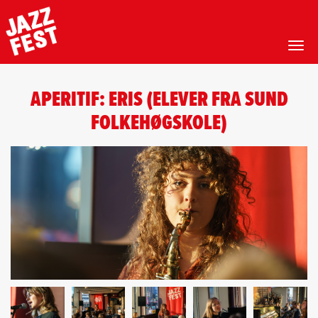
Toggl
Hopp
til
APERITIF: ERIS (ELEVER FRA SUND
hovedinnhold
FOLKEHØGSKOLE)