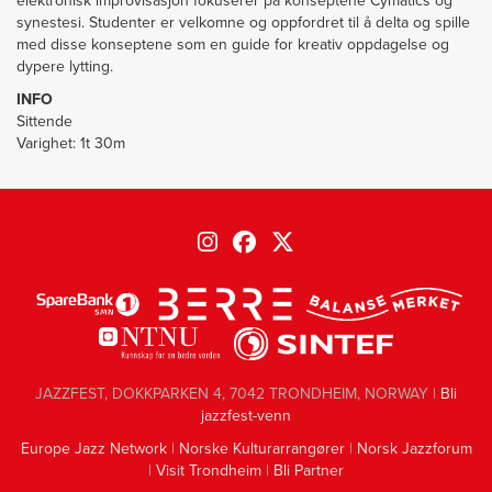
elektronisk improvisasjon fokuserer på konseptene Cymatics og
synestesi. Studenter er velkomne og oppfordret til å delta og spille
med disse konseptene som en guide for kreativ oppdagelse og
dypere lytting.
INFO
Sittende
Varighet: 1t 30m
JAZZFEST, DOKKPARKEN 4, 7042 TRONDHEIM, NORWAY |
Bli
jazzfest-venn
Europe Jazz Network
|
Norske Kulturarrangører
|
Norsk Jazzforum
|
Visit Trondheim
|
Bli Partner