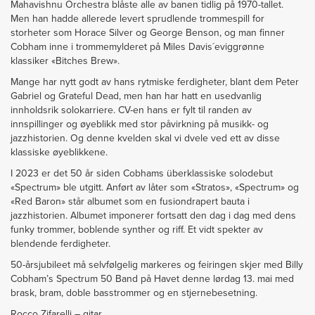
Mahavishnu Orchestra blåste alle av banen tidlig på 1970-tallet.
Men han hadde allerede levert sprudlende trommespill for
storheter som Horace Silver og George Benson, og man finner
Cobham inne i trommemylderet på Miles Davis´eviggrønne
klassiker «Bitches Brew».
Mange har nytt godt av hans rytmiske ferdigheter, blant dem Peter
Gabriel og Grateful Dead, men han har hatt en usedvanlig
innholdsrik solokarriere. CV-en hans er fylt til randen av
innspillinger og øyeblikk med stor påvirkning på musikk- og
jazzhistorien. Og denne kvelden skal vi dvele ved ett av disse
klassiske øyeblikkene.
I 2023 er det 50 år siden Cobhams überklassiske solodebut
«Spectrum» ble utgitt. Anført av låter som «Stratos», «Spectrum» og
«Red Baron» står albumet som en fusiondrapert bauta i
jazzhistorien. Albumet imponerer fortsatt den dag i dag med dens
funky trommer, boblende synther og riff. Et vidt spekter av
blendende ferdigheter.
50-årsjubileet må selvfølgelig markeres og feiringen skjer med Billy
Cobham’s Spectrum 50 Band på Havet denne lørdag 13. mai med
brask, bram, doble basstrommer og en stjernebesetning.
Rocco Zifarelli – gitar