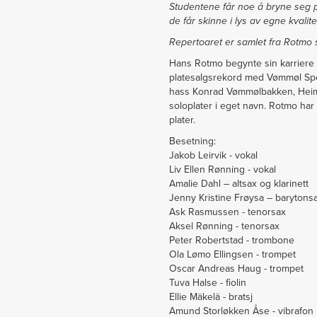
Studentene får noe å bryne seg p
de får skinne i lys av egne kvalite
Repertoaret er samlet fra Rotmo s
Hans Rotmo begynte sin karriere i
platesalgsrekord med Vømmøl Spe
hass Konrad Vømmølbakken, Heime
soloplater i eget navn. Rotmo ha
plater.
Besetning:
Jakob Leirvik - vokal
Liv Ellen Rønning - vokal
Amalie Dahl – altsax og klarinett
Jenny Kristine Frøysa – barytonsa
Ask Rasmussen - tenorsax
Aksel Rønning - tenorsax
Peter Robertstad - trombone
Ola Lømo Ellingsen - trompet
Oscar Andreas Haug - trompet
Tuva Halse - fiolin
Ellie Mäkelä - bratsj
Amund Storløkken Åse - vibrafon