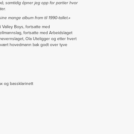
å, samtidig åpner jeg opp for partier hvor
ter.
ine mange album fram til 1990-tallet.»
 Valley Boys, fortsatte med
llmannslag, fortsatte med Arbeidslaget
vernslaget, Ola Uteligger og etter hvert
r vært hovedmann bak godt over tyve
x og bassklarinett