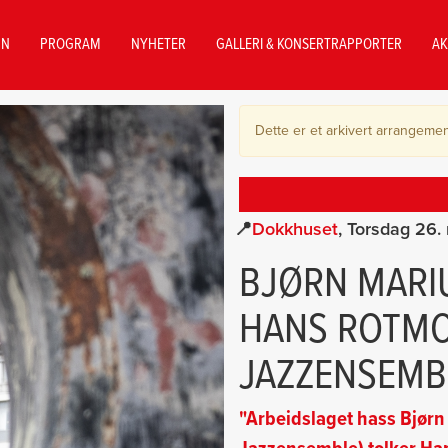
NN
PROGRAM
NYHETER
GALLERI & KONSERTRAPPORTER
AK
Dette er et arkivert arrangemen
Dokkhuset
Torsdag 26.
BJØRN MARI
HANS ROTMO
JAZZENSEMB
"Arbeidslaget hass Bjør