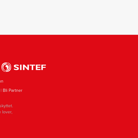
s
nn
|
Bli Partner
skyttet.
 lover,