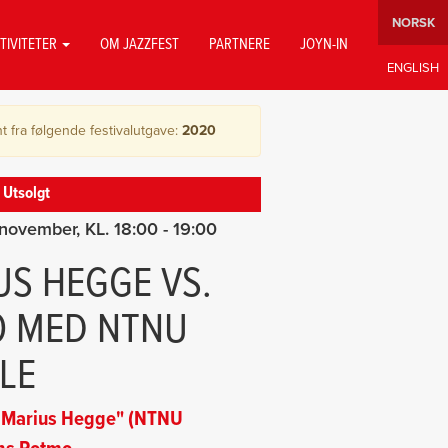
TIVITETER
OM JAZZFEST
PARTNERE
JOYN-IN
t fra følgende festivalutgave:
2020
Utsolgt
 november
18:00
- 19:00
US HEGGE VS.
 MED NTNU
LE
n Marius Hegge" (NTNU