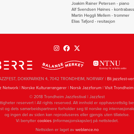
Joakim Rainer Petersen - piano
Alf Svendsen Høines - kontrabas
Martin Heggli Mellem - trommer
Elias Tafjord - resitasjon
AZZFEST, DOKKPARKEN 4, 7042 TRONDHEIM, NORWAY |
Bli jazzfest-ve
z Network
|
Norske Kulturarrangører
|
Norsk Jazzforum
|
Visit Trondheim
© 2018 Trondheim Jazzfestival | Jazzfest
ttigheter reservert | All rights reserved. Alt innhold er opphavsrettslig be
st og dets samarbeidspartnere forholder seg til norske og internasjonale
og ingen del av siden kan reproduseres eller gjengis uten tillatelse.
Vi benytter
cookies
(informasjonskapsler) på nettstedet.
Nettsiden er laget av
weblance.no