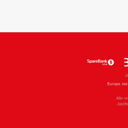
J
Europe Jaz
Alle re
Jazzfe