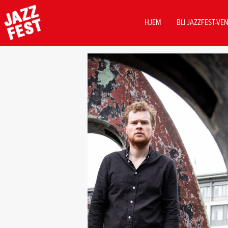
MAIN
HJEM
BLI JAZZFEST-VE
NAVIGATION
Hopp
til
hovedinnhold