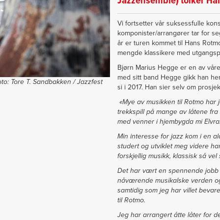
Jazzensemble) tolker Ha
Vi fortsetter vår suksessfulle kon
komponister/arrangører tar for seg
år er turen kommet til Hans Rotmo
mengde klassikere med utgangspu
Bjørn Marius Hegge er en av vår
med sitt band Hegge gikk han hen
oto:
Tore T. Sandbakken / Jazzfest
si i 2017. Han sier selv om prosje
«Mye av musikken til Rotmo har j
trekkspill på mange av låtene fra
med venner i hjembygda mi Elvr
Min interesse for jazz kom i en al
studert og utviklet meg videre har
forskjellig musikk, klassisk så ve
Det har vært en spennende jobb å
nåværende musikalske verden og 
samtidig som jeg har villet beva
til Rotmo.
Jeg har arrangert åtte låter for