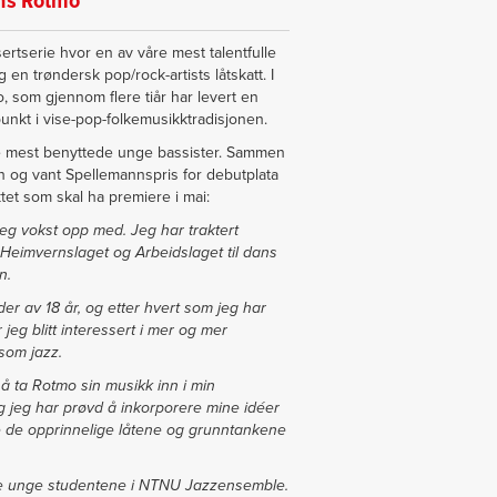
ns Rotmo
sertserie hvor en av våre mest talentfulle
 en trøndersk pop/rock-artists låtskatt. I
, som gjennom flere tiår har levert en
nkt i vise-pop-folkemusikktradisjonen.
e mest benyttede unge bassister. Sammen
 og vant Spellemannspris for debutplata
ktet som skal ha premiere i mai:
eg vokst opp med. Jeg har traktert
 Heimvernslaget og Arbeidslaget til dans
an.
der av 18 år, og etter hvert som jeg har
 jeg blitt interessert i mer og mer
l som jazz.
 ta Rotmo sin musikk inn i min
jeg har prøvd å inkorporere mine idéer
re de opprinnelige låtene og grunntankene
 de unge studentene i NTNU Jazzensemble.