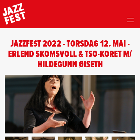
Toggl
Hopp
til
JAZZFEST 2022 - TORSDAG 12. MAI -
hovedinnhold
ERLEND SKOMSVOLL & TSO-KORET M/
HILDEGUNN ØISETH