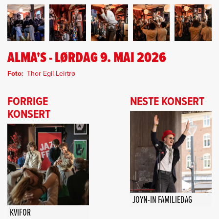
ALMA'S - LØRDAG 9. MAI 2026
Foto
Thor Egil Leirtrø
FORRIGE
NESTE KONSERT
KONSERT
JOYN-IN FAMILIEDAG
KVIFOR