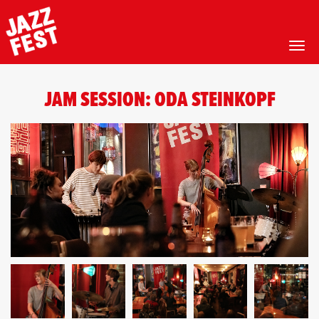
Toggl
Hopp
til
JAM SESSION: ODA STEINKOPF
hovedinnhold