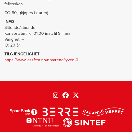
fellesskap.
CC: 80,- (kjøpes i døren)
INFO
Sittende/stående
Konsertstart: kl. 01:00 (natt til 9. mai)
Varighet: --
ID: 20 år
TILGJENGELIGHET
https://www.jazzfest.no/nb/arena/tyven-0