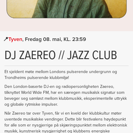
Tyven
Fredag 08. mai
23:59
DJ ZAEREO // JAZZ CLUB
Et sjeldent møte mellom Londons pulserende undergrunn og
Trondheims pulserende klubbmiljø!
Den London-baserte DJ-en og radiopersonligheten Zaereo,
tilknyttet World Wide FM, har en særegen musikalsk signatur som
beveger seg sømløst mellom klubbmusikk, eksperimentelle uttrykk
og globale rytmiske impulser.
Når Zaereo tar over Tyven, får vi en kveld der klubbkultur møter
uventede musikalske vendinger. Dette blir festivalens høydepunkt
for alle som er nysgjerrige på skjæringspunktet mellom elektronisk
musikk, kunstnerisk nysgjerrighet og klubbens energiske