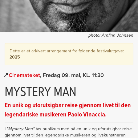
photo:
Arnfinn Johnsen
Dette er et arkivert arrangement fra følgende festivalutgave:
2025
Cinemateket
Fredag 09. mai
11:30
MYSTERY MAN
En unik og uforutsigbar reise gjennom livet til den
legendariske musikeren Paolo Vinaccia.
I
"Mystery Man"
tas publikum med på en unik og uforutsigbar reise
gjennom livet til den legendariske musikeren og livskunstneren