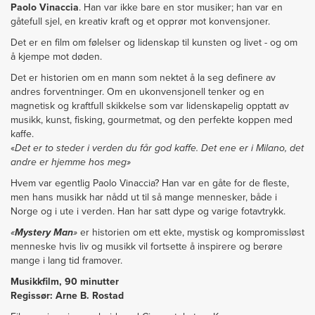
Paolo Vinaccia
. Han var ikke bare en stor musiker; han var en
gåtefull sjel, en kreativ kraft og et opprør mot konvensjoner.
Det er en film om følelser og lidenskap til kunsten og livet - og om
å kjempe mot døden.
Det er historien om en mann som nektet å la seg definere av
andres forventninger. Om en ukonvensjonell tenker og en
magnetisk og kraftfull skikkelse som var lidenskapelig opptatt av
musikk, kunst, fisking, gourmetmat, og den perfekte koppen med
kaffe.
«
Det er to steder i verden du får god kaffe. Det ene er i Milano, det
andre er hjemme hos meg»
Hvem var egentlig Paolo Vinaccia? Han var en gåte for de fleste,
men hans musikk har nådd ut til så mange mennesker, både i
Norge og i ute i verden. Han har satt dype og varige fotavtrykk.
«
Mystery Man
»
er historien om ett ekte, mystisk og kompromissløst
menneske hvis liv og musikk vil fortsette å inspirere og berøre
mange i lang tid framover.
Musikkfilm, 90 minutter
Regissør: Arne B. Rostad