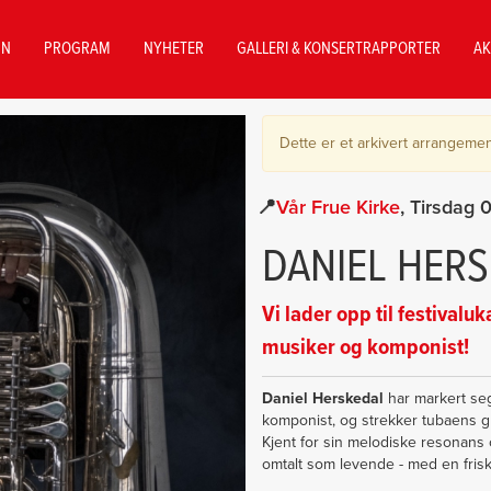
NN
PROGRAM
NYHETER
GALLERI & KONSERTRAPPORTER
AK
Dette er et arkivert arrangemen
Vår Frue Kirke
Tirsdag 
DANIEL HER
Vi lader opp til festival
musiker og komponist!
Daniel Herskedal
har markert se
komponist, og strekker tubaens g
Kjent for sin melodiske resonans
omtalt som levende - med en frisk 