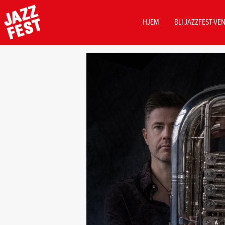
MAIN
HJEM
BLI JAZZFEST-VE
NAVIGATION
Hopp
til
hovedinnhold