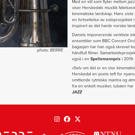
Med en stil som flyter mellom ja
viser Herskedals musikk følelsesme
kinematiske landskap. Hans siste
en fortsettelse av soloprosjekte
inspirert av det harde norske lan
Daniels imponerende verkliste inkl
ensembler som BBC Concert Orches
bagasjen har han også skrevet ko
photo:
BERRE
håndfull filmer. Samarbeidsprosje
også i en
Spellemannpris
i 2019.
«Selv om det er en stor kinematisk
Herskedal en poets teft for nyans
smittende rytmiske mantra og atm
fra en enkelt musiker, tubaen har 
JAZZ