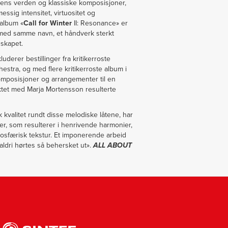
zzens verden og klassiske komposisjoner,
ssig intensitet, virtuositet og
 album «
Call for Winter
II: Resonance» er
t med samme navn, et håndverk sterkt
dskapet.
uderer bestillinger fra kritikerroste
tra, og med flere kritikerroste album i
mposisjoner og arrangementer til en
ktet med Marja Mortensson resulterte
 kvalitet rundt disse melodiske låtene, har
er, som resulterer i henrivende harmonier,
osfærisk tekstur. Et imponerende arbeid
aldri hørtes så behersket ut».
ALL ABOUT