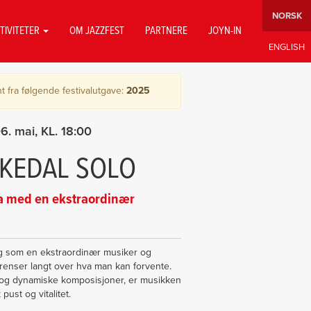
TIVITETER
OM JAZZFEST
PARTNERE
JOYN-IN
t fra følgende festivalutgave:
2025
06. mai
18:00
SKEDAL SOLO
uka med en ekstraordinær
g som en ekstraordinær musiker og
renser langt over hva man kan forvente.
 og dynamiske komposisjoner, er musikken
pust og vitalitet.