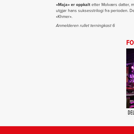
«Maja» er oppkalt
etter Molværs datter, m
utgjør hans suksesstrilogi fra perioden. D
«Khmer».
Anmelderen rullet terningkast 6
FO
DE