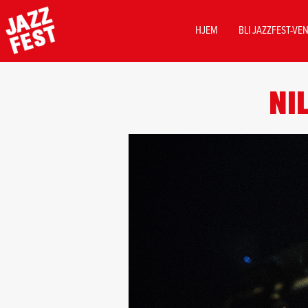
MAIN
HJEM
BLI JAZZFEST-VE
NAVIGATION
Hopp
til
NI
hovedinnhold