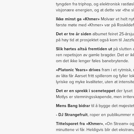
tyngden fra triphop, og elektronisk rastl
visjonære energien, og at dette var «the sh
Ikke minst ga «Khmer»
Molvær et helt nyt
første møte med «Khmer» var på Roskildefe
Det er tre år siden
albumet feiret 25-årsj
på høy tid at prosjektet også kom til Jazz
Slik hørtes altså fremtiden ut
på slutten a
ren repetisjon av gamle bragder. Det er ik
om det ikke lenger føles banebrytende.
«Platonic Years» drives
fram i et rytmisk,
av låta får Aarset fritt spillerom og fylle
lyriske og myke kvaliteter, uten at intensitet
Det er en sprekk i sceneteppet
der lyset
Motlys er stemningsskapende, men irriter
Mens Bang bidrar
til å bygge det majestet
- DJ Strangefruit
, roper en publikummer me
Tittelsporet fra «Khmer»
, «On Stream» og
minuttene vi får. Heldigvis blir det ekstra