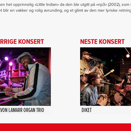
en het opprinnelig «Little Indian» da den ble utgitt på «np3» (2002), s
et blir en vakker og rolig avrunding, og et glimt av den mer lyriske retni
RRIGE KONSERT
NESTE KONSERT
LVON LAMARR ORGAN TRIO
DIKET