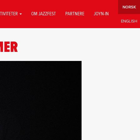
TIVITETER
OM JAZZFEST
PARTNERE
JOYN-IN
MER