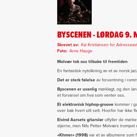
BYSCENEN - LØRDAG 9. 
Skrevet av
Kai Kristiansen for Adresseav
Foto
Arne Hauge
Molvær tok oss tilbake til fremtiden
En fantastisk nytolkning av et av norsk jaz
Det er sterk følelse
av forventning i romme
Byscenen er uvanlig
mørklagt, og den lan
et forvarsel om hva som venter oss.
Et elektronisk hiphop-groove
kommer i gan
over bak hvert sitt sett. Hvorfor har ikke 
Eivind Aarsets gitarslør
utfyller de mørke
stjerne, men Nils Petter Molværs trompet me
«Khmer» (1998)
var et av albumene som fa