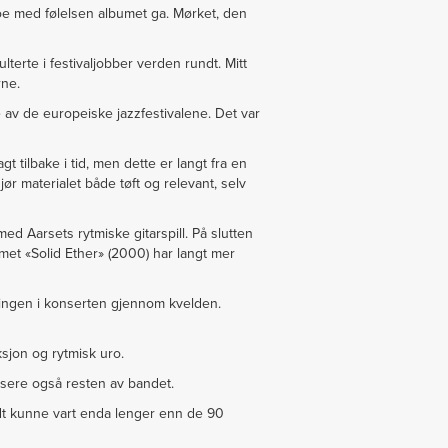
noe med følelsen albumet ga. Mørket, den
terte i festivaljobber verden rundt. Mitt
rne.
 av de europeiske jazzfestivalene. Det var
 tilbake i tid, men dette er langt fra en
r materialet både tøft og relevant, selv
d Aarsets rytmiske gitarspill. På slutten
bumet «Solid Ether» (2000) har langt mer
ingen i konserten gjennom kvelden.
ksjon og rytmisk uro.
dusere også resten av bandet.
dt kunne vart enda lenger enn de 90