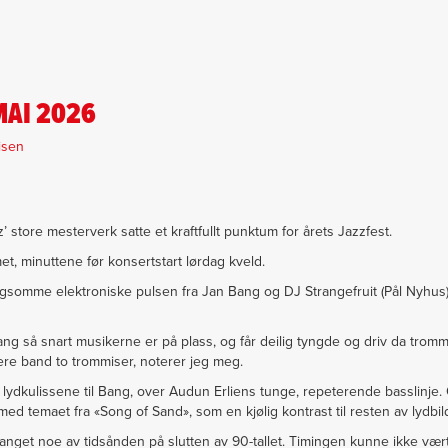
MAI 2026
isen
z’ store mesterverk satte et kraftfullt punktum for årets Jazzfest.
t, minuttene før konsertstart lørdag kveld.
gsomme elektroniske pulsen fra Jan Bang og DJ Strangefruit (Pål Nyhus
g så snart musikerne er på plass, og får deilig tyngde og driv da trom
flere band to trommiser, noterer jeg meg.
 lydkulissene til Bang, over Audun Erliens tunge, repeterende basslinje.
d temaet fra «Song of Sand», som en kjølig kontrast til resten av lydbild
nget noe av tidsånden på slutten av 90-tallet. Timingen kunne ikke vær