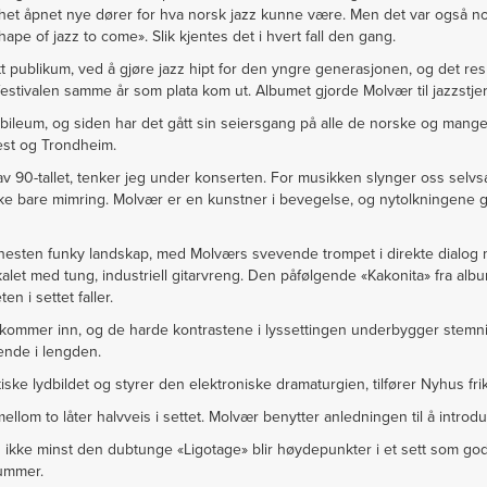
øshet åpnet nye dører for hva norsk jazz kunne være. Men det var også 
ape of jazz to come». Slik kjentes det i hvert fall den gang.
t publikum, ved å gjøre jazz hipt for den yngre generasjonen, og det resul
stivalen samme år som plata kom ut. Albumet gjorde Molvær til jazzstje
ubileum, og siden har det gått sin seiersgang på alle de norske og mange
fest og Trondheim.
v 90-tallet, tenker jeg under konserten. For musikken slynger oss selvsagt
ke bare mimring. Molvær er en kunstner i bevegelse, og nytolkningene gjø
 nesten funky landskap, med Molværs svevende trompet i direkte dialog me
r lokalet med tung, industriell gitarvreng. Den påfølgende «Kakonita» fra al
en i settet faller.
 kommer inn, og de harde kontrastene i lyssettingen underbygger stemn
ende i lengden.
iske lydbildet og styrer den elektroniske dramaturgien, tilfører Nyhus fri
llom to låter halvveis i settet. Molvær benytter anledningen til å intro
 ikke minst den dubtunge «Ligotage» blir høydepunkter i et sett som go
nummer.