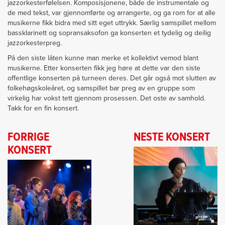
jazzorkesterfølelsen. Komposisjonene, både de instrumentale og
de med tekst, var gjennomførte og arrangerte, og ga rom for at alle
musikerne fikk bidra med sitt eget uttrykk. Særlig samspillet mellom
bassklarinett og sopransaksofon ga konserten et tydelig og deilig
jazzorkesterpreg.
På den siste låten kunne man merke et kollektivt vemod blant
musikerne. Etter konserten fikk jeg høre at dette var den siste
offentlige konserten på turneen deres. Det går også mot slutten av
folkehøgskoleåret, og samspillet bar preg av en gruppe som
virkelig har vokst tett gjennom prosessen. Det oste av samhold.
Takk for en fin konsert.
FORRIGE
NESTE KONSERT
KONSERT