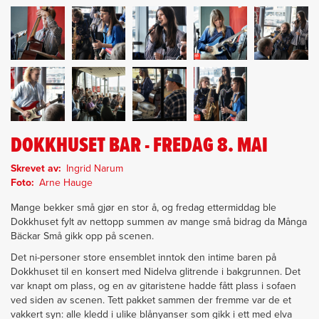
DOKKHUSET BAR - FREDAG 8. MAI
Skrevet av
Ingrid Narum
Foto
Arne Hauge
Mange bekker små gjør en stor å, og fredag ettermiddag ble
Dokkhuset fylt av nettopp summen av mange små bidrag da Många
Bäckar Små gikk opp på scenen.
Det ni-personer store ensemblet inntok den intime baren på
Dokkhuset til en konsert med Nidelva glitrende i bakgrunnen. Det
var knapt om plass, og en av gitaristene hadde fått plass i sofaen
ved siden av scenen. Tett pakket sammen der fremme var de et
vakkert syn: alle kledd i ulike blånyanser som gikk i ett med elva