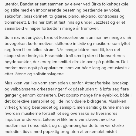
utenfor. Bandet er satt sammen av elever ved Birka folkehøgskole,
og stilte med en imponerende besetning bestående av vokal,
saksofon, bassklarinett, to gitarer, piano, el-piano, kontrabass og
trommesett. Birka har blitt et fast innslag under Jazzfest og er et
samarbeid vi håper fortsetter i mange år fremover.
Som navnet antyder, handlet konserten om summen av mange små
bevegelser: korte motiver, skiftende initiativ og musikere som lyttet
seg fram til en felles strøm. Når mange bidrar med litt, kan det
skape store inntrykk. Ensemblet traff særlig sterkt i konsertenes
høydepunkter, der energien smittet direkte over på publikum. Det
merket man også på applausen, som var både lang og entusiastisk
etter låtene og solistinnslagene.
Musikken var like varm som solen utenfor. Atmosfæriske landskap
og velbalanserte orkestreringer fikk gåsehuden til å løfte seg flere
ganger gjennom konserten. Det oppsto mange fine øyeblikk, både i
det kollektive samspillet og i de individuelle bidragene. Musikken
virket grundig bearbeidet og samspilt, men samtidig kunne man se
hvordan musikerne fortsatt lot seg overraske av hverandres
impulser underveis. Låtene vi fikk høre var skrevet av ulike
medlemmer i ensemblet, og et gjennomgående tema var sterke
melodier, tidvis med popaktig preg uten at ensemblet mistet