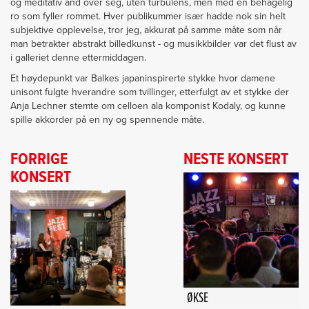
og meditativ ånd over seg, uten turbulens, men med en behagelig
ro som fyller rommet. Hver publikummer især hadde nok sin helt
subjektive opplevelse, tror jeg, akkurat på samme måte som når
man betrakter abstrakt billedkunst - og musikkbilder var det flust av
i galleriet denne ettermiddagen.
Et høydepunkt var Balkes japaninspirerte stykke hvor damene
unisont fulgte hverandre som tvillinger, etterfulgt av et stykke der
Anja Lechner stemte om celloen ala komponist Kodaly, og kunne
spille akkorder på en ny og spennende måte.
FORRIGE
NESTE KONSERT
KONSERT
ØKSE