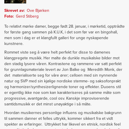
Skrevet av
Ove Bjørken
Foto
Gerd Stiberg
To relativt mørke damer, begge født 28. januar, i mørketid, opptrådte
for første gang sammen på K.U.K, i det som før var en bingohall,
men som i dag er et klangfullt galleri for unge
nyskapende
kunstnere.
Rommet viste seg å være helt perfekt for disse to damenes
klangpregete musikk. Her malte de dunkle musikalske bilder mot
den stadig lysere våren. Kontrastene og rammene var satt perfekt
for grunnlagsmateriale levert av Jon Balke og Meredith Monk, der
det materialiserte seg for våre ører; celloen med sin nynnende
natur og SVP med sin kjølige nordiske stemme- og saksofonprakt
og harmonizer/synthesizerlignende toner og effekter. Duoens stil
er egentlig ikke noe som kan karakteriseres på samme måte som
progressive, avantgarde, cool osv. Kanskje improviserende
samtidsmusikk er det minst unøyaktige i så måte.
Hvordan musikernes personlige influens og musikalske bakgrunn
til sammen danner et felles uttrykk, kommer sikkert fra et vidt
spekter av erfaringer. Uttrykket har likevel en etnisk, nordisk feel