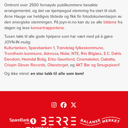
Omtrent over 2500 fornøyde publikummere besøkte
arrangementet, og det var kjempegod stemning fra start til slutt.
Arne Hauge var heldigvis tilstede og fikk fin fotodokumentasjon av
den energiske stemningen. På joyn-in.no kan du se alle
bildene
fra
dagen og lese
konsertrapportene
.
Tusen takk til alle gode hjelpere som har vært med på å gjøre
JOYN-IN mulig:
Kulturtanken
,
Sparebanken 1
,
Trøndelag fylkeskommune
,
Trondheim kommune
,
Adressa
,
Nidar
,
NTE
,
Riis Bilglass
,
E.C. Dahls
Eiendom
,
Heimdal Bolig
,
Erbo Gavefond
,
Cinemateket
,
Ciabatta
,
Crispin Glover Records
,
Olavstorget
, og
AKT Bar og Smugspiseri
!
Og ikke minst:
en stor takk til alle som kom!