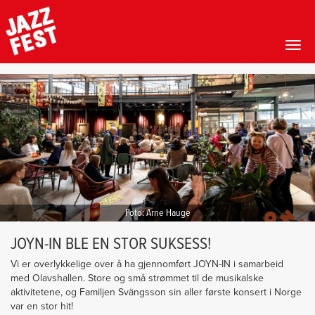
Toggl
Hopp
til
hovedinnhold
Foto: Arne Hauge
JOYN-IN BLE EN STOR SUKSESS!
Vi er overlykkelige over å ha gjennomført JOYN-IN i samarbeid
med Olavshallen. Store og små strømmet til de musikalske
aktivitetene, og Familjen Svängsson sin aller første konsert i Norge
var en stor hit!