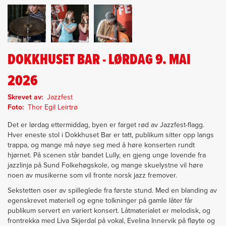
DOKKHUSET BAR - LØRDAG 9. MAI
2026
Skrevet av
Jazzfest
Foto
Thor Egil Leirtrø
Det er lørdag ettermiddag, byen er farget rød av Jazzfest-flagg.
Hver eneste stol i Dokkhuset Bar er tatt, publikum sitter opp langs
trappa, og mange må nøye seg med å høre konserten rundt
hjørnet. På scenen står bandet Lully, en gjeng unge lovende fra
jazzlinja på Sund Folkehøgskole, og mange skuelystne vil høre
noen av musikerne som vil fronte norsk jazz fremover.
Sekstetten oser av spilleglede fra første stund. Med en blanding av
egenskrevet materiell og egne tolkninger på gamle låter får
publikum servert en variert konsert. Låtmaterialet er melodisk, og
frontrekka med Liva Skjerdal på vokal, Evelina Innervik på fløyte og