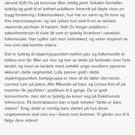
Jørund Solli Os på tenorsax låter veldig pent. Vokalen formidler
tydelig og godt til et lydhørt publikum. Innervik på fløyte viser en
trygg forankring i folkemusikken, hun har en varm og fin tone og
fine improvisasjoner, og det ryktes hun skal til en av landets
utøvende jazzlinjer til høsten. Solli Os fanger publikum i
saksofonintroen til siste låt som er tydelig forankret i canadisk
folkemusikk. Han spiller sårt men selvsikkert, og virker inspirert av
hva som skal komme videre.
Det er tydelig at skjæringspunktet mellom jazz og folkemusikk er
tettere enn før. Man ser mer og mer av dette på festivaler over hele
landet, og noen av landets mest omtalte unge musikere opererer
akkurat i dette segmentet. Lully passer godt i dette
skjæringspuntket, kompgruppa er viser at de takler det meste.
Lavrans Lein på piano, Atle Måseide på bass og Linnea Kierulf på
trommer får jazzfoten i publikum til å gynge. De er godt
konsentrerte, men det er tydelig de koser seg på Dokkhusets
intimscene. På kontrabassen kan vi tyde teksten "dette er bare
starten". Enig, dette er nemlig bare starten på hva disse
ungdommene skal vise oss i årene som kommer. Vi gleder oss til å
følge dere videre!