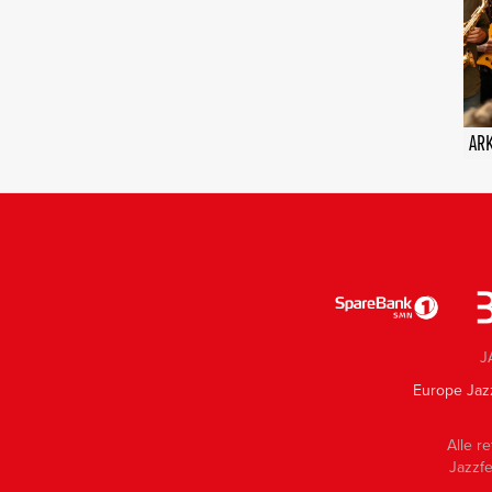
ARK
J
Europe Jaz
Alle re
Jazzfe