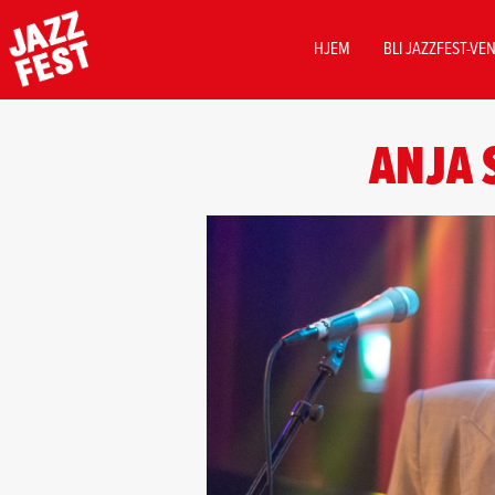
MAIN
HJEM
BLI JAZZFEST-VE
NAVIGATION
Hopp
til
ANJA 
hovedinnhold