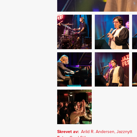
Skrevet av
Arild R. Andersen, Jazznytt