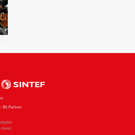
nn
|
Bli Partner
skyttet.
 lover,