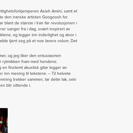
tighetsforkjemperen Asieh Amini, samt et
rte den iranske artisten Googoosh for
 blant de største i Iran før revolusjonen i
r sanger fra i dag, svært inspirert av
tene, og legger inn inderlighet og alvor i
hadde tjent seg på et noe lavere volum. Det
mmer, og jeg liker den entusiasmen
er rytmikken fram med hendene.
en finstemt akustisk gitar legger an
inn mening til tekstene. – Til helvete
mning trekker sammen, tar dette tak, selv
 blir sittende i.