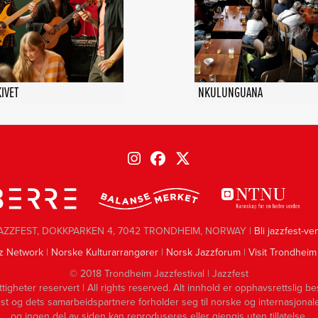
IVET
NKULUNGUANA
AZZFEST, DOKKPARKEN 4, 7042 TRONDHEIM, NORWAY |
Bli jazzfest-ve
z Network
|
Norske Kulturarrangører
|
Norsk Jazzforum
|
Visit Trondheim
© 2018 Trondheim Jazzfestival | Jazzfest
ttigheter reservert | All rights reserved. Alt innhold er opphavsrettslig be
st og dets samarbeidspartnere forholder seg til norske og internasjonale
og ingen del av siden kan reproduseres eller gjengis uten tillatelse.