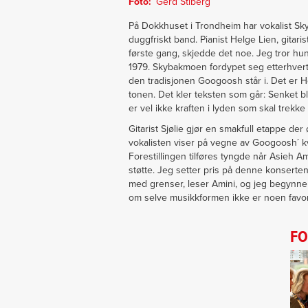
Foto
Gerd Stiberg
På Dokkhuset i Trondheim har vokalist S
duggfriskt band. Pianist Helge Lien, gita
første gang, skjedde det noe. Jeg tror hun
1979. Skybakmoen fordypet seg etterhvert 
den tradisjonen Googoosh står i. Det er H
tonen. Det kler teksten som går: Senket bl
er vel ikke kraften i lyden som skal trekke 
Gitarist Sjølie gjør en smakfull etappe de
vokalisten viser på vegne av Googoosh´ k
Forestillingen tilføres tyngde når Asieh 
støtte. Jeg setter pris på denne konserte
med grenser, leser Amini, og jeg begynner
om selve musikkformen ikke er noen favor
FO