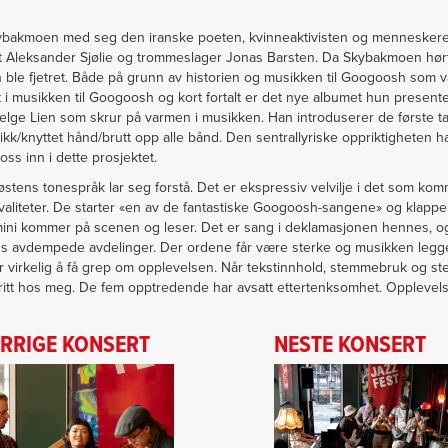
kybakmoen med seg den iranske poeten, kvinneaktivisten og menneskeret
rist Aleksander Sjølie og trommeslager Jonas Barsten. Da Skybakmoen hø
 ble fjetret. Både på grunn av historien og musikken til Googoosh som var
i musikken til Googoosh og kort fortalt er det nye albumet hun presentere
elge Lien som skrur på varmen i musikken. Han introduserer de første tak
ikk/knyttet hånd/brutt opp alle bånd. Den sentrallyriske oppriktigheten 
oss inn i dette prosjektet.
r østens tonespråk lar seg forstå. Det er ekspressiv velvilje i det som ko
valiteter. De starter «en av de fantastiske Googoosh-sangene» og klapp
Amini kommer på scenen og leser. Det er sang i deklamasjonen hennes, og 
ns avdempede avdelinger. Der ordene får være sterke og musikken legger 
 virkelig å få grep om opplevelsen. Når tekstinnhold, stemmebruk og ste
itt hos meg. De fem opptredende har avsatt ettertenksomhet. Opplevelsen
RRIGE KONSERT
NESTE KONSERT