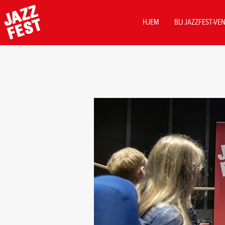
MAIN
HJEM
BLI JAZZFEST-VE
NAVIGATION
Hopp
til
hovedinnhold