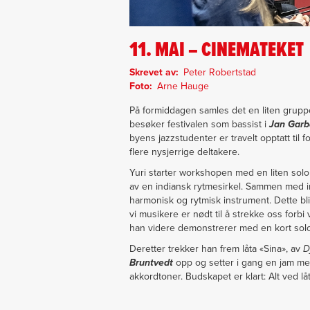
11. MAI – CINEMATEKET
Skrevet av
Peter Robertstad
Foto
Arne Hauge
På formiddagen samles det en liten grup
besøker festivalen som bassist i
Jan Garb
byens jazzstudenter er travelt opptatt t
flere nysjerrige deltakere.
Yuri starter workshopen med en liten sol
av en indiansk rytmesirkel. Sammen med in
harmonisk og rytmisk instrument. Dette bli
vi musikere er nødt til å strekke oss forbi v
han videre demonstrerer med en kort so
Deretter trekker han frem låta «Sina», av
D
Bruntvedt
opp og setter i gang en jam med 
akkordtoner. Budskapet er klart: Alt ved lå