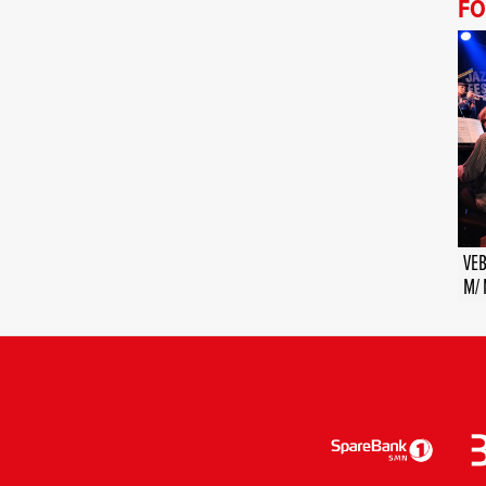
FO
VEB
M/