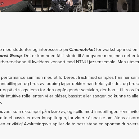
pe med studenter og interesserte på
Cinemateket
for workshop med en b
arek Group
. Det er kun noen få til stede til å begynne med, men det er ka
il forberedelsene til kveldens konsert med NTNU jazzensemble. Men utove
o performance sammen med et forberedt track med samples han har samle
nspillingen og bruk av looping lager dekker han hele lydbildet, og bru
r også et slags tema for den oppfølgende samtalen, der han – til tross for
år intuitive rolle, enten vi er blåser, bassist eller sanger, og kunne ta alle
lo.
javan
, som eksempel på å lære av, og spille med innspillinger. Han invit
to el-bassister over innspillingen, for videre å snakke om låtens akkord
ten er viktig! Avslutningsvis spiller de to bassistene en spontan duo-versj