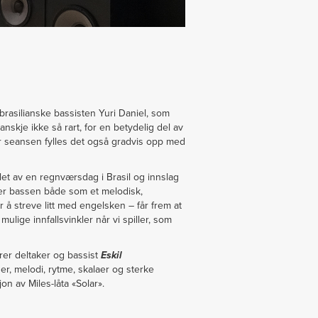
rasilianske bassisten Yuri Daniel, som
nskje ikke så rart, for en betydelig del av
r seansen fylles det også gradvis opp med
t av en regnværsdag i Brasil og innslag
ker bassen både som et melodisk,
 å streve litt med engelsken – får frem at
 mulige innfallsvinkler når vi spiller, som
erer deltaker og bassist
Eskil
er, melodi, rytme, skalaer og sterke
on av Miles-låta «Solar».